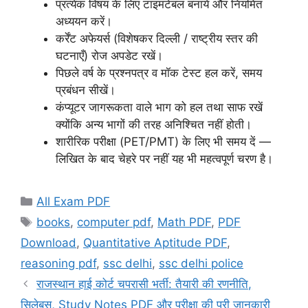
प्रत्येक विषय के लिए टाइमटेबल बनायें और नियमित
अध्ययन करें।
कर्रेंट अफेयर्स (विशेषकर दिल्ली / राष्ट्रीय स्तर की
घटनाएँ) रोज अपडेट रखें।
पिछले वर्ष के प्रश्नपत्र व मॉक टेस्ट हल करें, समय
प्रबंधन सीखें।
कंप्यूटर जागरूकता वाले भाग को हल तथा साफ रखें
क्योंकि अन्य भागों की तरह अनिश्चित नहीं होती।
शारीरिक परीक्षा (PET/PMT) के लिए भी समय दें —
लिखित के बाद चेहरे पर नहीं यह भी महत्वपूर्ण चरण है।
Categories
All Exam PDF
Tags
books
,
computer pdf
,
Math PDF
,
PDF
Download
,
Quantitative Aptitude PDF
,
reasoning pdf
,
ssc delhi
,
ssc delhi police
राजस्थान हाई कोर्ट चपरासी भर्ती: तैयारी की रणनीति,
सिलेबस, Study Notes PDF और परीक्षा की पूरी जानकारी