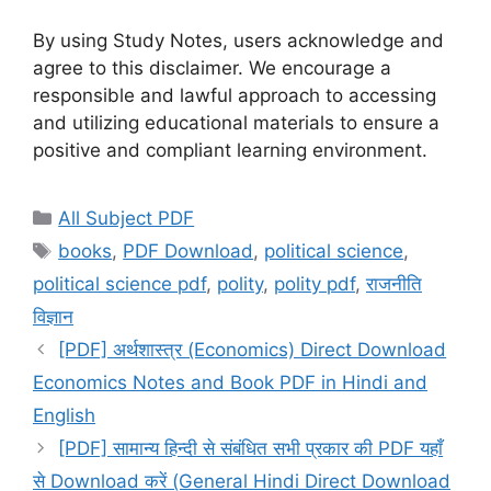
By using Study Notes, users acknowledge and
agree to this disclaimer. We encourage a
responsible and lawful approach to accessing
and utilizing educational materials to ensure a
positive and compliant learning environment.
Categories
All Subject PDF
Tags
books
,
PDF Download
,
political science
,
political science pdf
,
polity
,
polity pdf
,
राजनीति
विज्ञान
[PDF] अर्थशास्त्र (Economics) Direct Download
Economics Notes and Book PDF in Hindi and
English
[PDF] सामान्य हिन्दी से संबंधित सभी प्रकार की PDF यहाँ
से Download करें (General Hindi Direct Download