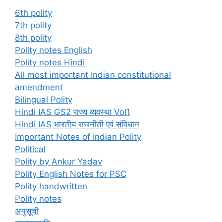
6th polity
7th polity
8th polity
Polity notes English
Polity notes Hindi
All most important Indian constitutional
amendment
Bilingual Polity
Hindi IAS GS2 राज्य व्यवस्था Vol1
Hindi IAS भारतीय राजनीती एवं संविधान
Important Notes of Indian Polity
Political
Polity by Ankur Yadav
Polity English Notes for PSC
Polity handwritten
Polity notes
अनुसूची